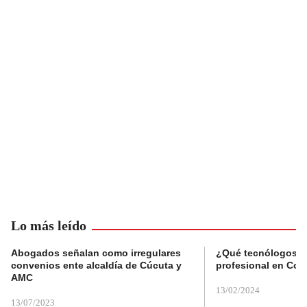
Lo más leído
Abogados señalan como irregulares
¿Qué tecnólogos re
convenios ente alcaldía de Cúcuta y
profesional en Col
AMC
13/02/2024
13/07/2023