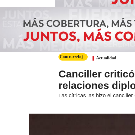
Contrarreloj
Actualidad
Canciller criti
relaciones dip
Las cítricas las hizo el cancil