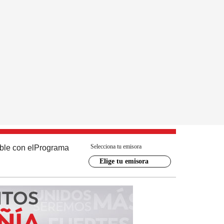
Selecciona tu emisora
ble con el
Programa
Elige tu emisora