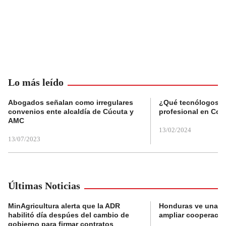
Lo más leído
Abogados señalan como irregulares
¿Qué tecnólogos re
convenios ente alcaldía de Cúcuta y
profesional en Col
AMC
13/02/2024
13/07/2023
Últimas Noticias
MinAgricultura alerta que la ADR
Honduras ve una o
habilitó día despúes del cambio de
ampliar cooperaci
gobierno para firmar contratos