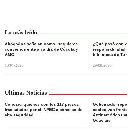
Lo más leído
Abogados señalan como irregulares
¿Qué pasó con el 
convenios ente alcaldía de Cúcuta y
responsabilidad fis
AMC
biblioteca de Tunja
13/07/2023
29/08/2023
Últimas Noticias
Conozca quiénes son los 117 presos
Gobernador reporta
trasladados por el INPEC a cárceles de
explosivos frente 
alta seguridad
Antinarcóticos en 
Guaviare