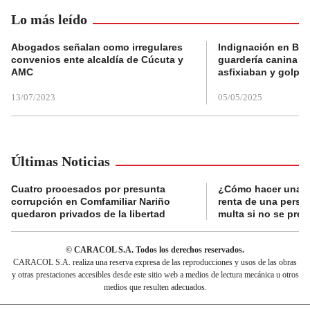
Lo más leído
Abogados señalan como irregulares
Indignación en Bog
convenios ente alcaldía de Cúcuta y
guardería canina e
AMC
asfixiaban y golpe
13/07/2023
05/05/2025
Últimas Noticias
Cuatro procesados por presunta
¿Cómo hacer una d
corrupción en Comfamiliar Nariño
renta de una perso
quedaron privados de la libertad
multa si no se pres
© CARACOL S.A. Todos los derechos reservados.
CARACOL S.A. realiza una reserva expresa de las reproducciones y usos de las obras
y otras prestaciones accesibles desde este sitio web a medios de lectura mecánica u otros
medios que resulten adecuados.