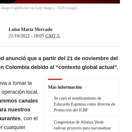
A Images/LightRocket via Getty Images)
/
SOPA Images
Luisa María Mercado
21/10/2022 - 18:05
GMT-5
d anunció que a partir del 21 de noviembre del
en Colombia debido al “contexto global actual”
.
leva a tomar la
Más información
a operación local.
Se cayó el nombramiento de
aremos canales
Educardo Espinosa como director de
ara nuestros
Protección del ICBF
taurantes
, con el
Congresistas de Alianza Verde
r cualquier
radican proyecto para nacionalizar