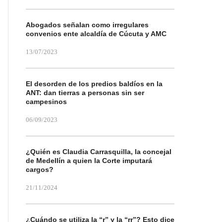
Abogados señalan como irregulares
convenios ente alcaldía de Cúcuta y AMC
13/07/2023
El desorden de los predios baldíos en la
ANT: dan tierras a personas sin ser
campesinos
06/09/2023
¿Quién es Claudia Carrasquilla, la concejal
de Medellín a quien la Corte imputará
cargos?
21/11/2024
¿Cuándo se utiliza la “r” y la “rr”? Esto dice