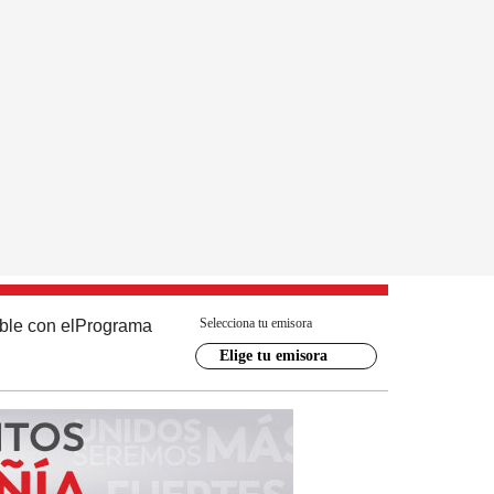
Selecciona tu emisora
ble con el
Programa
Elige tu emisora