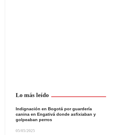
Lo más leído
Indignación en Bogotá por guardería
canina en Engativá donde asfixiaban y
golpeaban perros
05/05/2025