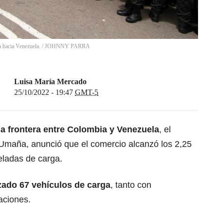
 hacia Venezuela.
/
JOHNNY PARRA
Luisa María Mercado
25/10/2022 - 19:47
GMT-5
la frontera entre
Colombia
y
Venezuela
, el
Umaña, anunció que el comercio alcanzó los 2,25
eladas de carga.
zado 67 vehículos de carga
, tanto con
aciones.