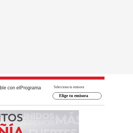
Selecciona tu emisora
ble con el
Programa
Elige tu emisora