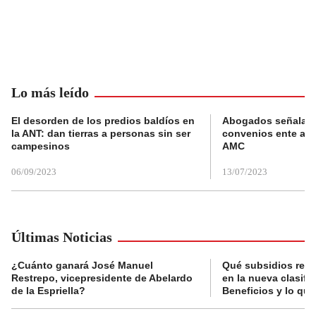
Lo más leído
El desorden de los predios baldíos en
Abogados señalan 
la ANT: dan tierras a personas sin ser
convenios ente alc
campesinos
AMC
06/09/2023
13/07/2023
Últimas Noticias
¿Cuánto ganará José Manuel
Qué subsidios reci
Restrepo, vicepresidente de Abelardo
en la nueva clasifi
de la Espriella?
Beneficios y lo qu