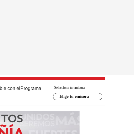
Selecciona tu emisora
ble con el
Programa
Elige tu emisora