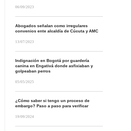
06/09/2023
Abogados señalan como irregulares
convenios ente alcaldía de Cúcuta y AMC
13/07/2023
Indignación en Bogotá por guardería
canina en Engativá donde asfixiaban y
golpeaban perros
05/05/2025
¿Cómo saber si tengo un proceso de
embargo? Paso a paso para verificar
19/09/2024