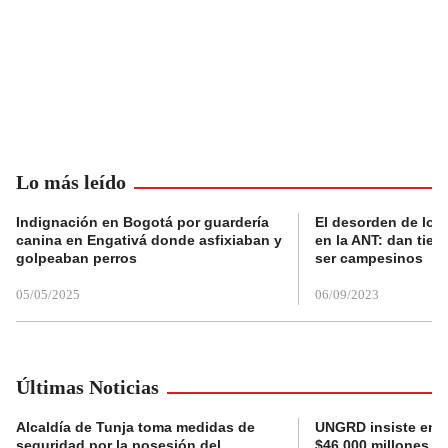
Lo más leído
Indignación en Bogotá por guardería
El desorden de los
canina en Engativá donde asfixiaban y
en la ANT: dan tier
golpeaban perros
ser campesinos
05/05/2025
06/09/2023
Últimas Noticias
Alcaldía de Tunja toma medidas de
UNGRD insiste en li
seguridad por la posesión del
$46.000 millones e