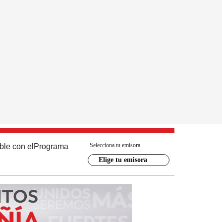
Selecciona tu emisora
ble con el
Programa
Elige tu emisora