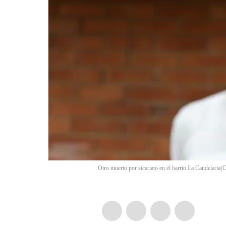
Otro muerto por sicariato en el barrio La Candelaria
(
C