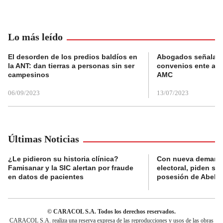
Lo más leído
El desorden de los predios baldíos en
Abogados señalan 
la ANT: dan tierras a personas sin ser
convenios ente alc
campesinos
AMC
06/09/2023
13/07/2023
Últimas Noticias
¿Le pidieron su historia clínica?
Con nueva demanda
Famisanar y la SIC alertan por fraude
electoral, piden s
en datos de pacientes
posesión de Abelard
© CARACOL S.A. Todos los derechos reservados.
CARACOL S.A. realiza una reserva expresa de las reproducciones y usos de las obras