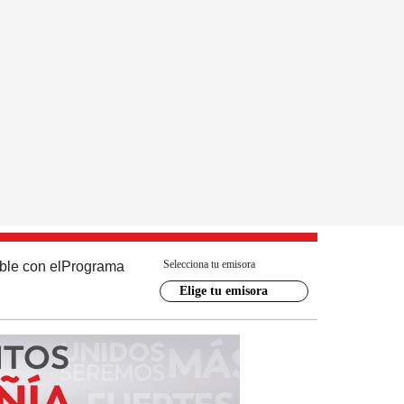
Selecciona tu emisora
ble con el
Programa
Elige tu emisora