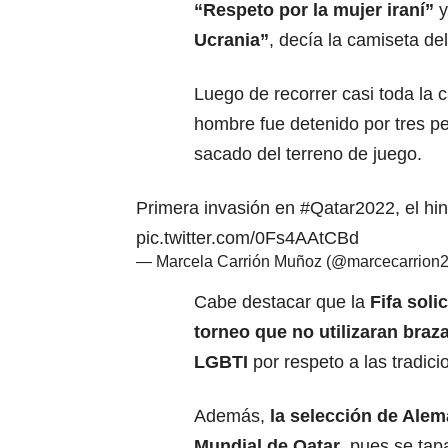
“Respeto por la mujer iraní”
Ucrania”
, decía la camiseta de
Luego de recorrer casi toda la 
hombre fue detenido por tres p
sacado del terreno de juego.
Primera invasión en
#Qatar2022
, el hi
pic.twitter.com/0Fs4AAtCBd
— Marcela Carrión Muñoz (@marcecarrion
Cabe destacar que la
Fifa soli
torneo que no utilizaran braz
LGBTI
por respeto a las tradici
Además,
la selección de Alem
Mundial de Qatar
, pues se tap