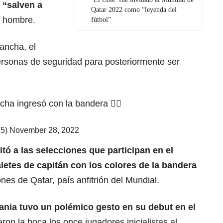
y
“salven a
Qatar 2022 como “leyenda del
l hombre.
fútbol”
cancha, el
ersonas de seguridad para posteriormente ser
ncha ingresó con la bandera 🏳️‍🌈
25)
November 28, 2022
citó a las selecciones que participan en el
aletes de capitán con los colores de la bandera
ones de Qatar, país anfitrión del Mundial.
ania tuvo un polémico gesto en su debut en el
aron la boca los once jugadores inicialistas al