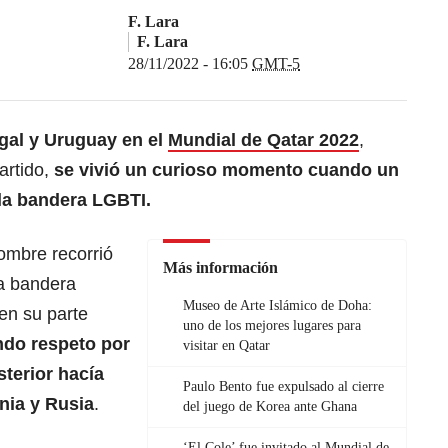
F. Lara
F. Lara
28/11/2022 - 16:05
GMT-5
gal y Uruguay en el
Mundial de Qatar 2022
,
artido,
se vivió un curioso momento cuando un
la bandera LGBTI.
ombre recorrió
Más información
a bandera
Museo de Arte Islámico de Doha:
en su parte
uno de los mejores lugares para
ndo respeto por
visitar en Qatar
sterior hacía
Paulo Bento fue expulsado al cierre
ania y Rusia
.
del juego de Korea ante Ghana
‘El Cole’ fue invitado al Mundial de