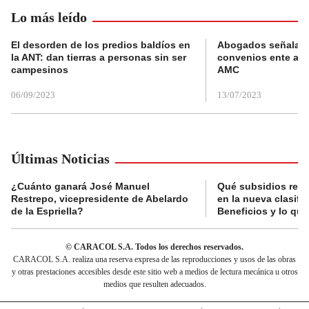
Lo más leído
El desorden de los predios baldíos en
Abogados señalan 
la ANT: dan tierras a personas sin ser
convenios ente alc
campesinos
AMC
06/09/2023
13/07/2023
Últimas Noticias
¿Cuánto ganará José Manuel
Qué subsidios reci
Restrepo, vicepresidente de Abelardo
en la nueva clasifi
de la Espriella?
Beneficios y lo qu
© CARACOL S.A. Todos los derechos reservados.
CARACOL S.A. realiza una reserva expresa de las reproducciones y usos de las obras
y otras prestaciones accesibles desde este sitio web a medios de lectura mecánica u otros
medios que resulten adecuados.