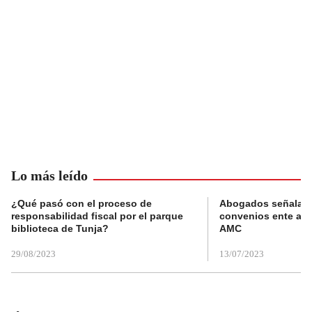
Lo más leído
¿Qué pasó con el proceso de
Abogados señalan 
responsabilidad fiscal por el parque
convenios ente alc
biblioteca de Tunja?
AMC
29/08/2023
13/07/2023