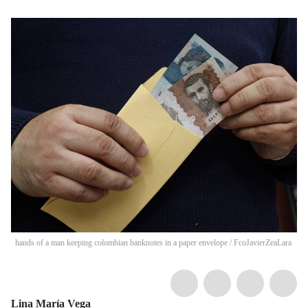
hands of a man keeping colombian banknotes in a paper envelope
/
FcoJavierZeaLara
Lina María Vega