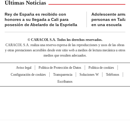
Últimas Noticias
Rey de España es recibido con
Adolescente armad
honores a su llegada a Cali para
personas en Tailand
posesión de Abelardo de la Espriella
en una escuela
© CARACOL S.A. Todos los derechos reservados.
CARACOL S.A. realiza una reserva expresa de las reproducciones y usos de las obras
y otras prestaciones accesibles desde este sitio web a medios de lectura mecánica u otros
medios que resulten adecuados.
Aviso legal
Política de Protección de Datos
Política de cookies
Configuración de cookies
Transparencia
Soluciones W
Teléfonos
Escríbanos