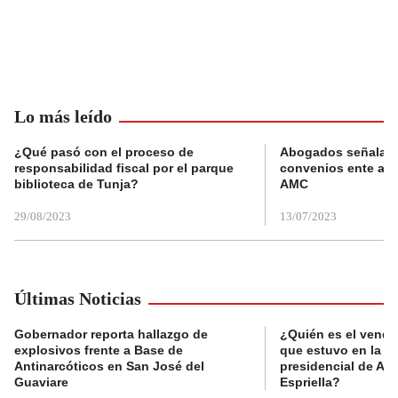
Lo más leído
¿Qué pasó con el proceso de
Abogados señalan 
responsabilidad fiscal por el parque
convenios ente alc
biblioteca de Tunja?
AMC
29/08/2023
13/07/2023
Últimas Noticias
Gobernador reporta hallazgo de
¿Quién es el vende
explosivos frente a Base de
que estuvo en la p
Antinarcóticos en San José del
presidencial de Abe
Guaviare
Espriella?