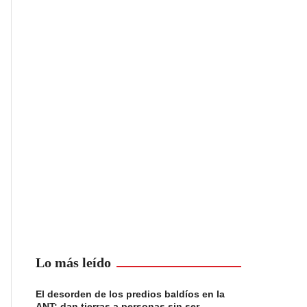
Lo más leído
El desorden de los predios baldíos en la
ANT: dan tierras a personas sin ser