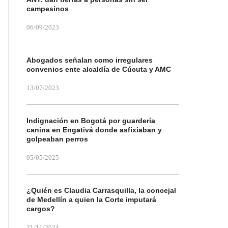
campesinos
06/09/2023
Abogados señalan como irregulares
convenios ente alcaldía de Cúcuta y AMC
13/07/2023
Indignación en Bogotá por guardería
canina en Engativá donde asfixiaban y
golpeaban perros
05/05/2025
¿Quién es Claudia Carrasquilla, la concejal
de Medellín a quien la Corte imputará
cargos?
21/11/2024