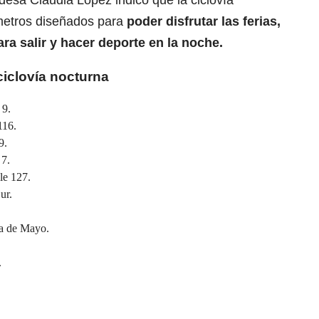
ldesa Claudia López indicó que la ciclovía
ómetros diseñados para
poder disfrutar las ferias,
ra salir y hacer deporte en la noche.
ciclovía nocturna
 9.
116.
9.
 7.
le 127.
ur.
ra de Mayo.
.