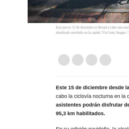
Este jueves 15 de diciembre se llevará a cabo una nuev
alumbrado navideño en la capital. Vía Getty Images
/
Este 15 de diciembre desde la
cabo la ciclovía nocturna en la 
asistentes podrán disfrutar d
95,3 km habilitados.