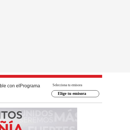
Selecciona tu emisora
ble con el
Programa
Elige tu emisora