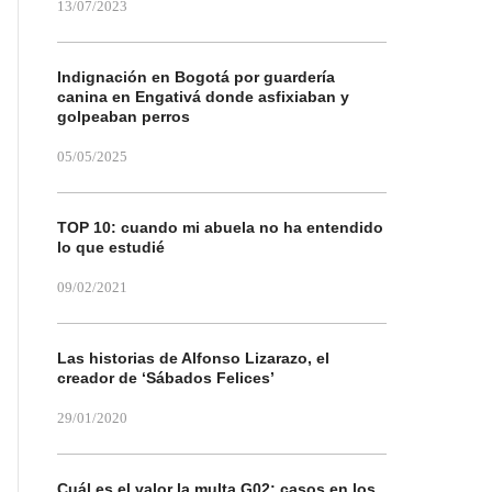
13/07/2023
Indignación en Bogotá por guardería
canina en Engativá donde asfixiaban y
golpeaban perros
05/05/2025
TOP 10: cuando mi abuela no ha entendido
lo que estudié
09/02/2021
Las historias de Alfonso Lizarazo, el
creador de ‘Sábados Felices’
29/01/2020
Cuál es el valor la multa G02: casos en los