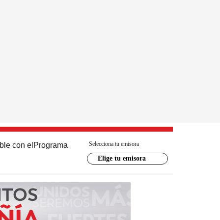
Selecciona tu emisora
ble con el
Programa
Elige tu emisora