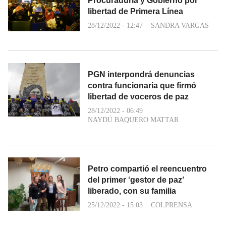
Procuraduría y Gobierno por
libertad de Primera Línea
28/12/2022 - 12:47
SANDRA VARGAS
PGN interpondrá denuncias
contra funcionaria que firmó
libertad de voceros de paz
28/12/2022 - 06:49
NAYDÚ BAQUERO MATTAR
Petro compartió el reencuentro
del primer ‘gestor de paz’
liberado, con su familia
25/12/2022 - 15:03
COLPRENSA