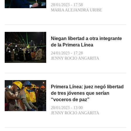
28/01/2023 - 17:58
MARIA ALEJANDRA URIBE
Niegan libertad a otra integrante
de la Primera Línea
24/01/2023 - 17:28
JENNY ROCIO ANGARITA
Primera Línea: juez negó libertad
de tres jóvenes que serían
“voceros de paz”
20/01/2023 - 13:00
JENNY ROCIO ANGARITA