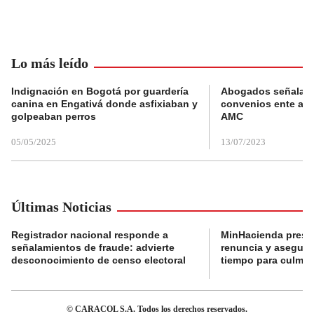
Lo más leído
Indignación en Bogotá por guardería
Abogados señalan 
canina en Engativá donde asfixiaban y
convenios ente alc
golpeaban perros
AMC
05/05/2025
13/07/2023
Últimas Noticias
Registrador nacional responde a
MinHacienda presen
señalamientos de fraude: advierte
renuncia y aseguró
desconocimiento de censo electoral
tiempo para culmina
© CARACOL S.A. Todos los derechos reservados.