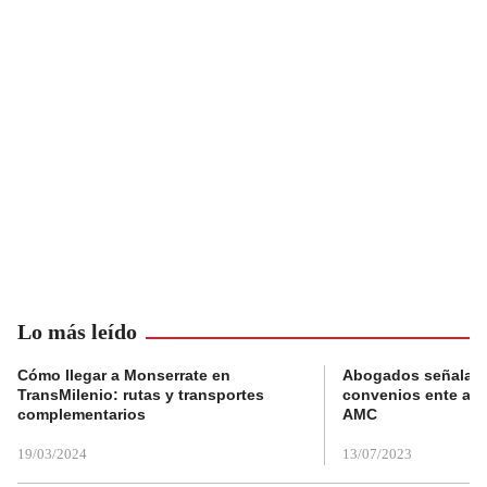
Lo más leído
Cómo llegar a Monserrate en
Abogados señalan 
TransMilenio: rutas y transportes
convenios ente alc
complementarios
AMC
19/03/2024
13/07/2023