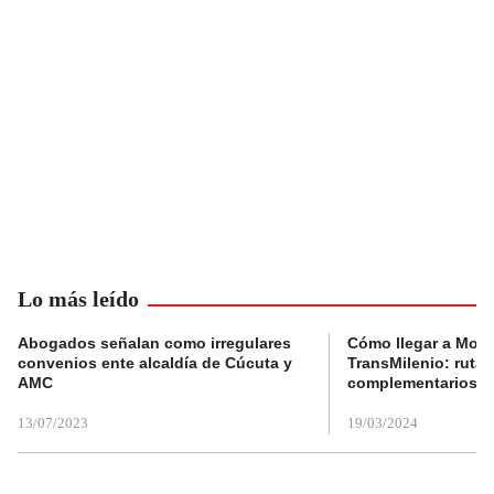
Lo más leído
Abogados señalan como irregulares
Cómo llegar a Mons
convenios ente alcaldía de Cúcuta y
TransMilenio: rutas
AMC
complementarios
13/07/2023
19/03/2024