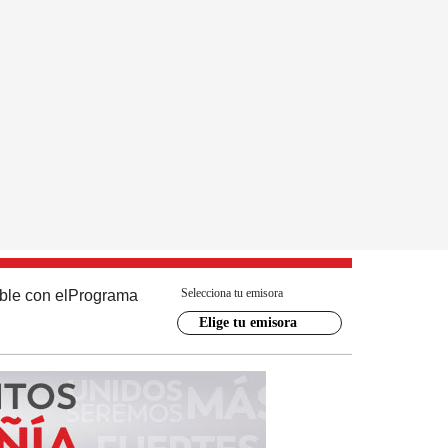
Selecciona tu emisora
ble con el
Programa
Elige tu emisora