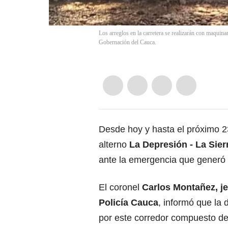
Los arreglos en la carretera se realizarán con maquinar
Gobernación del Cauca.
Desde hoy y hasta el próximo 2
alterno
La Depresión - La Sier
ante la emergencia que generó 
El coronel
Carlos Montañez, jef
Policía Cauca
, informó que la 
por este corredor compuesto de