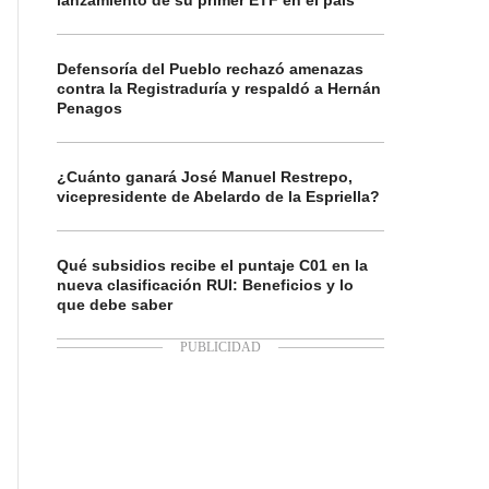
lanzamiento de su primer ETF en el país
Defensoría del Pueblo rechazó amenazas
contra la Registraduría y respaldó a Hernán
Penagos
¿Cuánto ganará José Manuel Restrepo,
vicepresidente de Abelardo de la Espriella?
Qué subsidios recibe el puntaje C01 en la
nueva clasificación RUI: Beneficios y lo
que debe saber