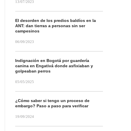
13/07/2023
El desorden de los predios baldíos en la
ANT: dan tierras a personas sin ser
campesinos
06/09/2023
Indignación en Bogotá por guardería
canina en Engativá donde asfixiaban y
golpeaban perros
05/05/2025
¿Cómo saber si tengo un proceso de
embargo? Paso a paso para verificar
19/09/2024