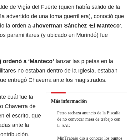
lde de Vigía del Fuerte (quien había salido de la
ía advertido de una toma guerrillera), conoció que
dio la orden a
Jhoverman Sánchez ‘El Manteco
’,
los paramilitares (y ubicado en Murindó) fue
ó) ordenó a ‘Manteco’
lanzar las pipetas en la
litares no estaban dentro de la Iglesia, estaban
 que entregó Chaverra ante los magistrados.
e cuál fue la
Más información
vo Chaverra de
Petro rechaza anuncio de la Fiscalía
en el escrito, que
de no convocar mesa de trabajo con
adas ante la
la SAE
ontribución.
MinTrabajo dio a conocer los puntos