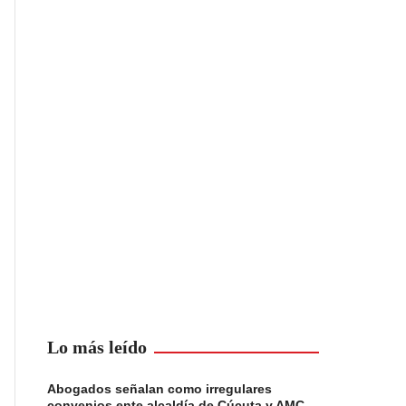
Lo más leído
Abogados señalan como irregulares
convenios ente alcaldía de Cúcuta y AMC