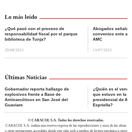
Lo más leído
¿Qué pasó con el proceso de
Abogados señalan 
responsabilidad fiscal por el parque
convenios ente alc
biblioteca de Tunja?
AMC
29/08/2023
13/07/2023
Últimas Noticias
Gobernador reporta hallazgo de
¿Quién es el vende
explosivos frente a Base de
que estuvo en la p
Antinarcóticos en San José del
presidencial de Abe
Guaviare
Espriella?
© CARACOL S.A. Todos los derechos reservados.
CARACOL S.A. realiza una reserva expresa de las reproducciones y usos de las obras
y otras prestaciones accesibles desde este sitio web a medios de lectura mecánica u otros