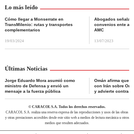
Lo más leído
Cómo llegar a Monserrate en
Abogados señalan 
TransMilenio: rutas y transportes
convenios ente alc
complementarios
AMC
19/03/2024
13/07/2023
Últimas Noticias
Jorge Eduardo Mora asumió como
Omán afirma que n
ministro de Defensa y envió un
con Irán sobre Orm
mensaje a la fuerza pública
y advierte contra a
© CARACOL S.A. Todos los derechos reservados.
CARACOL S.A. realiza una reserva expresa de las reproducciones y usos de las obras
y otras prestaciones accesibles desde este sitio web a medios de lectura mecánica u otros
medios que resulten adecuados.