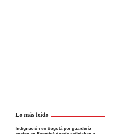
Lo más leído
Indignación en Bogotá por guardería
canina en Engativá donde asfixiaban y