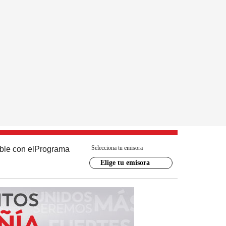
Selecciona tu emisora
ble con el
Programa
Elige tu emisora