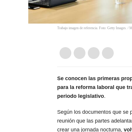
Trabajo imagen de referencia. Foto: Getty Images.
/
M
Se conocen las primeras prop
para la reforma laboral que t
periodo legislativo
.
Según los documentos que se pu
reunión que las partes adelant
crear una jornada nocturna,
vol