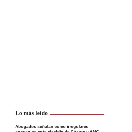
Lo más leído
Abogados señalan como irregulares
convenios ente alcaldía de Cúcuta y AMC