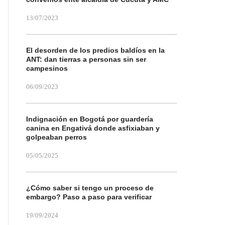
13/07/2023
El desorden de los predios baldíos en la
ANT: dan tierras a personas sin ser
campesinos
06/09/2023
Indignación en Bogotá por guardería
canina en Engativá donde asfixiaban y
golpeaban perros
05/05/2025
¿Cómo saber si tengo un proceso de
embargo? Paso a paso para verificar
19/09/2024