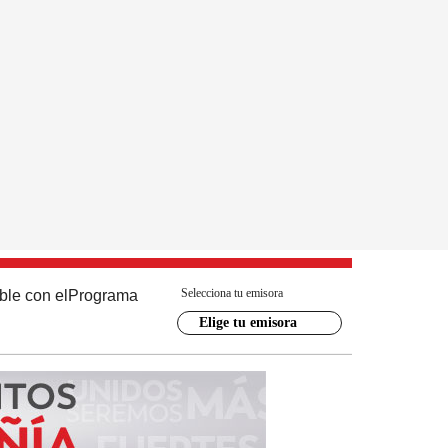
Selecciona tu emisora
ble con el
Programa
Elige tu emisora