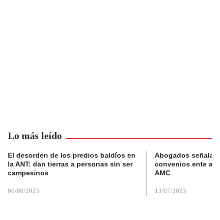
Lo más leído
El desorden de los predios baldíos en
Abogados señalan 
la ANT: dan tierras a personas sin ser
convenios ente alc
campesinos
AMC
06/09/2023
13/07/2023