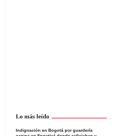
Lo más leído
Indignación en Bogotá por guardería
canina en Engativá donde asfixiaban y