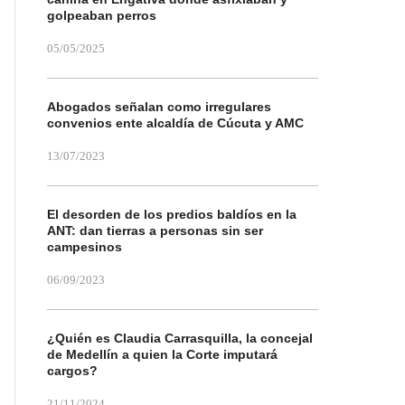
golpeaban perros
05/05/2025
Abogados señalan como irregulares
convenios ente alcaldía de Cúcuta y AMC
13/07/2023
El desorden de los predios baldíos en la
ANT: dan tierras a personas sin ser
campesinos
06/09/2023
¿Quién es Claudia Carrasquilla, la concejal
de Medellín a quien la Corte imputará
cargos?
21/11/2024