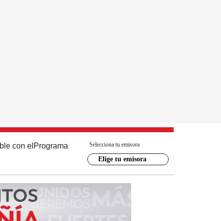
Selecciona tu emisora
ble con el
Programa
Elige tu emisora