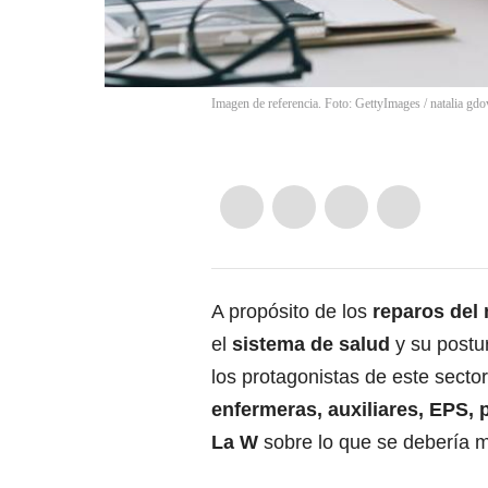
Imagen de referencia. Foto: GettyImages
/
natalia gdo
A propósito de los
reparos del 
el
sistema de salud
y su postu
los protagonistas de este secto
enfermeras, auxiliares, EPS,
La W
sobre lo que se debería m