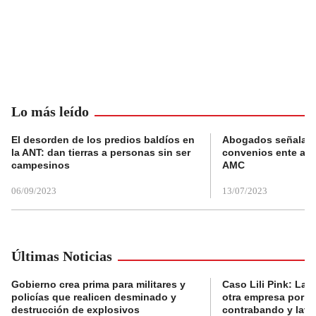
Lo más leído
El desorden de los predios baldíos en
Abogados señalan 
la ANT: dan tierras a personas sin ser
convenios ente alc
campesinos
AMC
06/09/2023
13/07/2023
Últimas Noticias
Gobierno crea prima para militares y
Caso Lili Pink: La F
policías que realicen desminado y
otra empresa por p
destrucción de explosivos
contrabando y lava