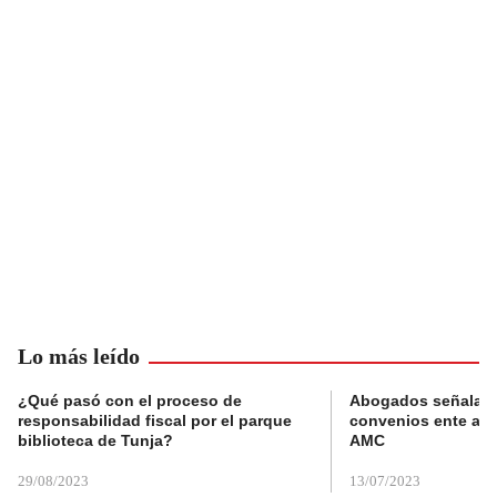
Lo más leído
¿Qué pasó con el proceso de
Abogados señalan 
responsabilidad fiscal por el parque
convenios ente alc
biblioteca de Tunja?
AMC
29/08/2023
13/07/2023