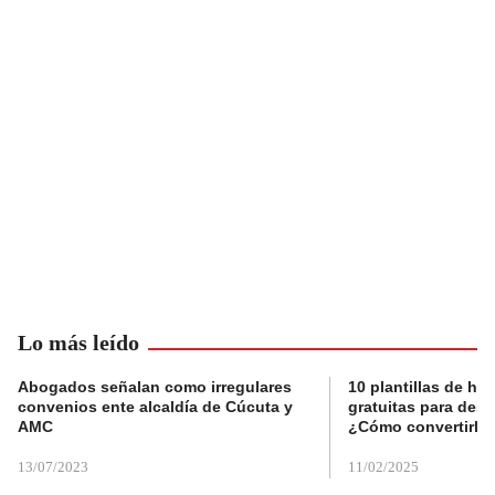
Lo más leído
Abogados señalan como irregulares
10 plantillas de hoj
convenios ente alcaldía de Cúcuta y
gratuitas para des
AMC
¿Cómo convertirla
13/07/2023
11/02/2025