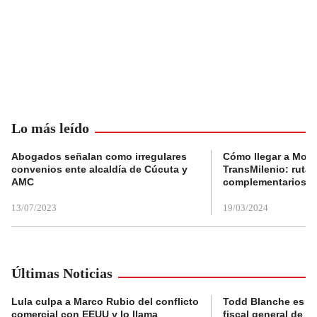
Lo más leído
Abogados señalan como irregulares
Cómo llegar a Mons
convenios ente alcaldía de Cúcuta y
TransMilenio: rutas
AMC
complementarios
13/07/2023
19/03/2024
Últimas Noticias
Lula culpa a Marco Rubio del conflicto
Todd Blanche es c
comercial con EEUU y lo llama
fiscal general de 