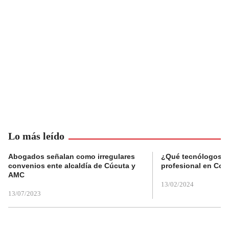
Lo más leído
Abogados señalan como irregulares
¿Qué tecnólogos re
convenios ente alcaldía de Cúcuta y
profesional en Col
AMC
13/02/2024
13/07/2023