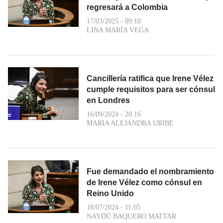
regresará a Colombia
17/03/2025 - 09:10
LINA MARÍA VEGA
Cancillería ratifica que Irene Vélez
cumple requisitos para ser cónsul
en Londres
16/09/2024 - 20:16
MARIA ALEJANDRA URIBE
Fue demandado el nombramiento
de Irene Vélez como cónsul en
Reino Unido
18/07/2024 - 11:05
NAYDÚ BAQUERO MATTAR