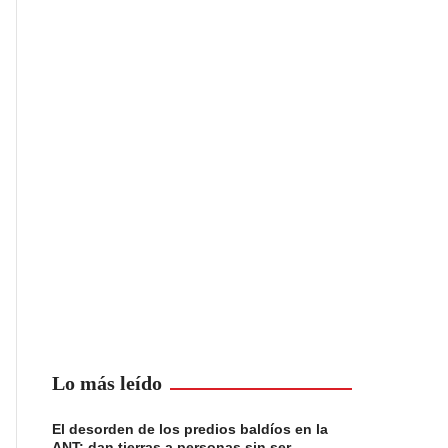
Lo más leído
El desorden de los predios baldíos en la
ANT: dan tierras a personas sin ser