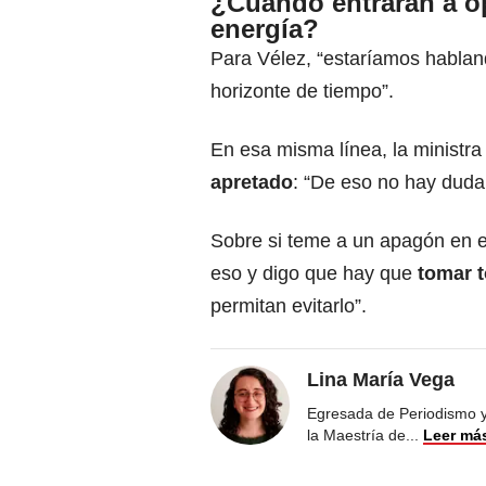
¿Cuándo entrarán a op
energía?
Para Vélez, “estaríamos habla
horizonte de tiempo”.
En esa misma línea, la ministr
apretado
: “De eso no hay duda
Sobre si teme a un apagón en e
eso y digo que hay que
tomar t
permitan evitarlo”.
Lina María Vega
Egresada de Periodismo y 
la Maestría de
...
Leer má