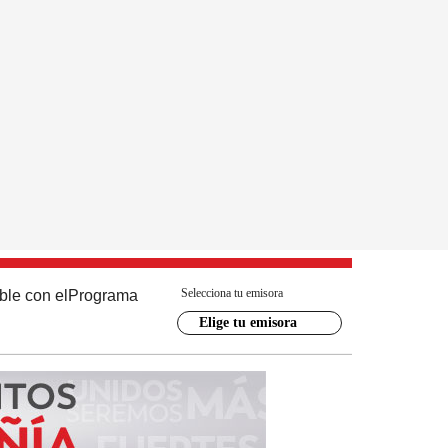
Selecciona tu emisora
ble con el
Programa
Elige tu emisora