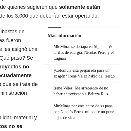
 de quienes sugieren que
solamente están
de los 3.000 que deberían estar operando.
subastas de
Más información
as fueron
MinMinas se destapa en Sigue la W:
se les asignó una
tarifas de energía, Nicolás Petro y el
 ¿Qué pasó? Se
Caguán
royectos no
¿Colombia está preparada para un
decuadamente
”,
apagón? Irene Vélez habló del riesgo
ó que se trata de
Irene Vélez: Me arrepiento de no
inistración
haber entrevistado a Belizza Ruiz
MinMinas por encuentro de su papá
con Nicolás Petro: mi padre no pone
lidad material y
hojas de vida
tos no se