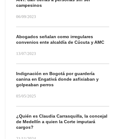
campesinos
06/09/2023
Abogados señalan como irregulares
convenios ente alcaldía de Cúcuta y AMC
13/07/2023
Indignación en Bogotá por guardería
canina en Engativá donde asfixiaban y
golpeaban perros
05/05/2025
¿Quién es Claudia Carrasquilla, la concejal
de Medellín a quien la Corte imputará
cargos?
21/11/2024