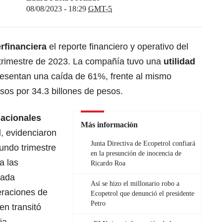
08/08/2023 - 18:29
GMT-5
rfinanciera
el reporte financiero y operativo del
trimestre de 2023. La compañía tuvo una
utilidad
esentan una caída de 61%, frente al mismo
esos por 34.3 billones de pesos.
nacionales
Más información
l
, evidenciaron
Junta Directiva de Ecopetrol confiará
undo trimestre
en la presunción de inocencia de
a las
Ricardo Roa
cada
Así se hizo el millonario robo a
eraciones de
Ecopetrol que denunció el presidente
Petro
en transitó
ia.