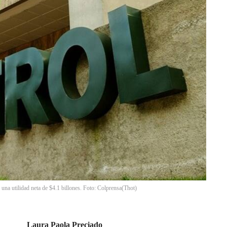
una utilidad neta de $4.1 billones. Foto: Colprensa
(
Thot
)
Laura Paola Preciado