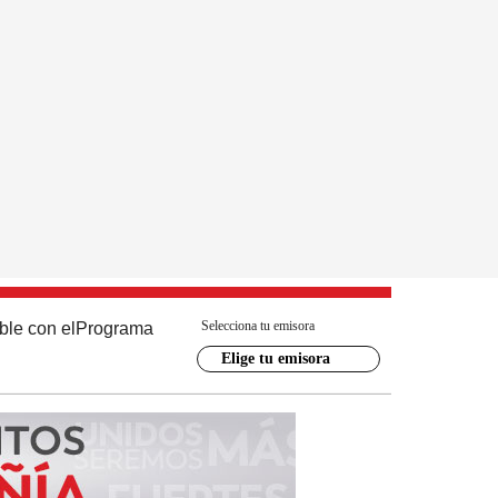
Selecciona tu emisora
ble con el
Programa
Elige tu emisora