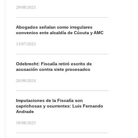
29/08/2023
Abogados señalan como irregulares
convenios ente alcaldía de Cúcuta y AMC
13/07/2023
Odebrecht: Fiscalía retiró escrito de
acusación contra siete procesados
26/09/2024
Imputaciones de la Fiscalía son
caprichosas y ocurrentes: Luis Fernando
Andrade
18/08/2023