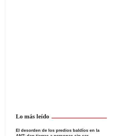
Lo más leído
El desorden de los predios baldíos en la
ANT: dan tierras a personas sin ser