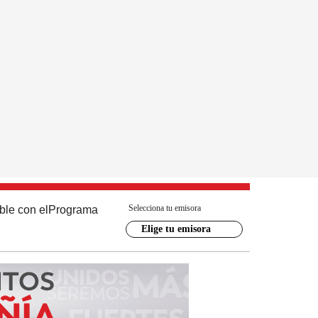
Selecciona tu emisora
ble con el
Programa
Elige tu emisora