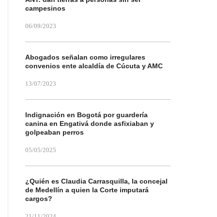
campesinos
06/09/2023
Abogados señalan como irregulares
convenios ente alcaldía de Cúcuta y AMC
13/07/2023
Indignación en Bogotá por guardería
canina en Engativá donde asfixiaban y
golpeaban perros
05/05/2025
¿Quién es Claudia Carrasquilla, la concejal
de Medellín a quien la Corte imputará
cargos?
21/11/2024