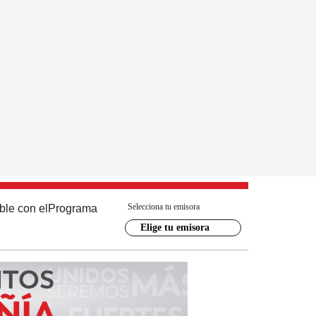
Selecciona tu emisora
ble con el
Programa
Elige tu emisora