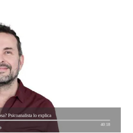
a? Psicoanalista lo explica
40:18