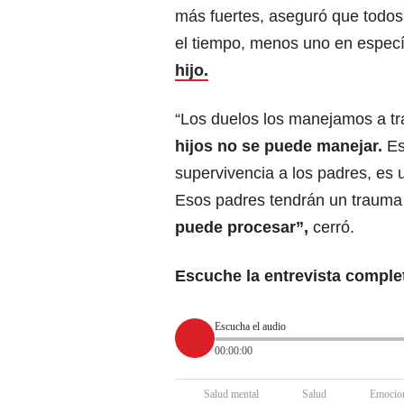
más fuertes, aseguró que todos 
el tiempo, menos uno en específi
hijo.
“Los duelos los manejamos a tr
hijos no se puede manejar.
Es
supervivencia a los padres, es 
Esos padres tendrán un trauma
puede procesar”,
cerró.
Escuche la entrevista comple
Escucha el audio
00:00:00
Salud mental
Salud
Emocio