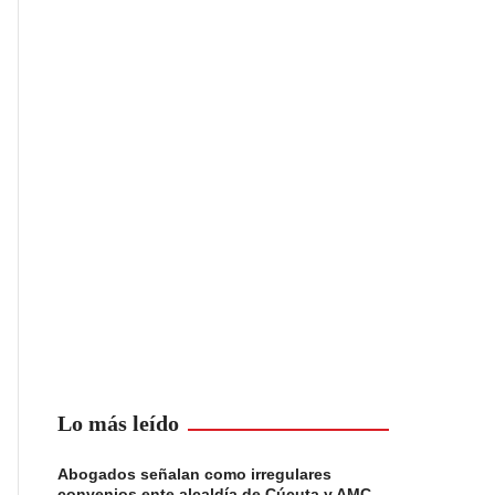
Lo más leído
Abogados señalan como irregulares
convenios ente alcaldía de Cúcuta y AMC