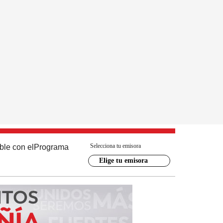
Selecciona tu emisora
ble con el
Programa
Elige tu emisora