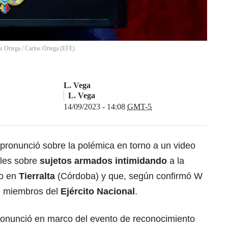
os Ortega
/
Carlos Ortega
(
EFE
)
L. Vega
L. Vega
14/09/2023 - 14:08
GMT-5
pronunció sobre la polémica en torno a un video
ales sobre
sujetos armados intimidando
a la
so en
Tierralta
(Córdoba) y que, según confirmó W
de miembros del
Ejército Nacional
.
pronunció en marco del evento de reconocimiento