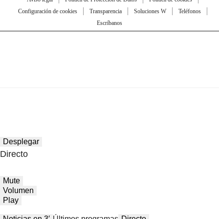
Configuración de cookies
Transparencia
Soluciones W
Teléfonos
Escríbanos
Desplegar
Directo
Mute
Volumen
Play
Noticias en 3′
Últimos programas
Directo