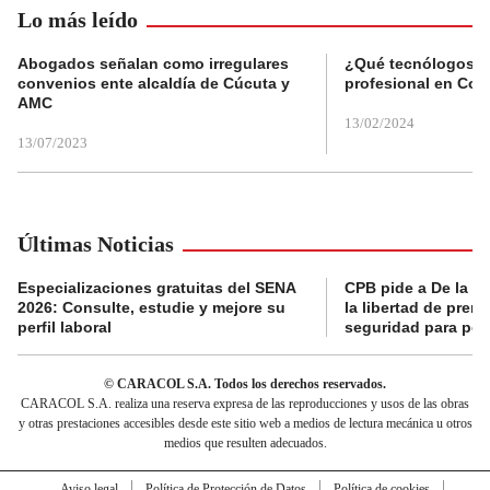
Lo más leído
Abogados señalan como irregulares
¿Qué tecnólogos re
convenios ente alcaldía de Cúcuta y
profesional en Col
AMC
13/02/2024
13/07/2023
Últimas Noticias
Especializaciones gratuitas del SENA
CPB pide a De la Es
2026: Consulte, estudie y mejore su
la libertad de prens
perfil laboral
seguridad para per
© CARACOL S.A. Todos los derechos reservados.
CARACOL S.A. realiza una reserva expresa de las reproducciones y usos de las obras
y otras prestaciones accesibles desde este sitio web a medios de lectura mecánica u otros
medios que resulten adecuados.
Aviso legal
Política de Protección de Datos
Política de cookies