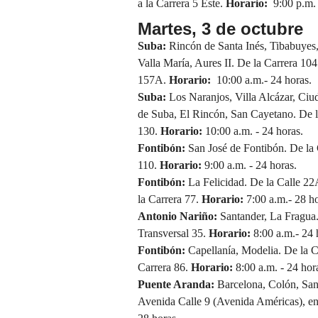
a la Carrera 5 Este.
Horario:
9:00 p.m. 
Martes, 3 de octubre
Suba:
Rincón de Santa Inés, Tibabuyes,
Valla María, Aures II. De la Carrera 104 
157A.
Horario:
10:00 a.m.- 24 horas.
Suba:
Los Naranjos, Villa Alcázar, Ci
de Suba, El Rincón, San Cayetano. De la
130.
Horario:
10:00 a.m. - 24 horas.
Fontibón:
San José de Fontibón. De la C
110.
Horario:
9:00 a.m. - 24 horas.
Fontibón:
La Felicidad. De la Calle 22
la Carrera 77.
Horario:
7:00 a.m.- 28 ho
Antonio Nariño:
Santander, La Fragua. 
Transversal 35.
Horario:
8:00 a.m.- 24 
Fontibón:
Capellanía, Modelia. De la Ca
Carrera 86.
Horario:
8:00 a.m. - 24 hor
Puente Aranda:
Barcelona, Colón, San 
Avenida Calle 9 (Avenida Américas), ent