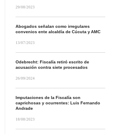
29/08/2023
Abogados señalan como irregulares
convenios ente alcaldía de Cúcuta y AMC
13/07/2023
Odebrecht: Fiscalía retiró escrito de
acusación contra siete procesados
26/09/2024
Imputaciones de la Fiscalía son
caprichosas y ocurrentes: Luis Fernando
Andrade
18/08/2023