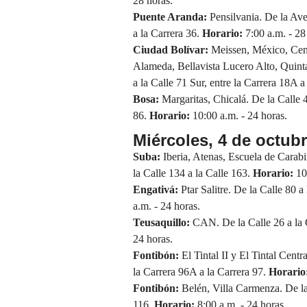
28 horas.
Puente Aranda:
Pensilvania. De la Ave
a la Carrera 36.
Horario:
7:00 a.m. - 28
Ciudad Bolívar:
Meissen, México, Cent
Alameda, Bellavista Lucero Alto, Quinta
a la Calle 71 Sur, entre la Carrera 18A 
Bosa:
Margaritas, Chicalá. De la Calle 4
86.
Horario:
10:00 a.m. - 24 horas.
Miércoles, 4 de octub
Suba:
Iberia, Atenas, Escuela de Carabi
la Calle 134 a la Calle 163.
Horario:
10:
Engativá:
Ptar Salitre. De la Calle 80 a
a.m. - 24 horas.
Teusaquillo:
CAN. De la Calle 26 a la C
24 horas.
Fontibón:
El Tintal II y El Tintal Cent
la Carrera 96A a la Carrera 97.
Horario
Fontibón:
Belén, Villa Carmenza. De la 
116.
Horario:
8:00 a.m. - 24 horas.