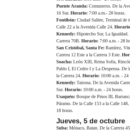
Puente Aranda:
Comuneros. De la Aveni
16 Sur.
Horario:
7:00 a.m.- 28 horas.
Fontibón:
Ciudad Salitre, Terminal de t
Calle 22 a la Avenida Calle 24.
Horario
Kennedy:
Hipotecho Sur, La Igualdad. D
Carrera 70B.
Horario:
7:00 a.m. - 28 ho
San Cristóbal, Santa Fe:
Ramírez, Vite
Carrera 12 Este a la Carrera 3 Este.
Hor
Soacha:
León XIII, Reina Sofia, Rincó
Pablo I, El Cedro I y La Despensa. De la
la Carrera 24.
Horario:
10:00 a.m. - 24 
Kennedy:
Tairona. De la Avenida Carrer
Sur.
Horario:
10:00 a.m. - 24 horas.
Usaquén:
Bosque de Pinos III, Barranc
Páramo. De la Calle 153 a la Calle 148, 
18 horas.
Jueves, 5 de octubre
Suba:
Mónaco, Batan. De la Carrera 45 a