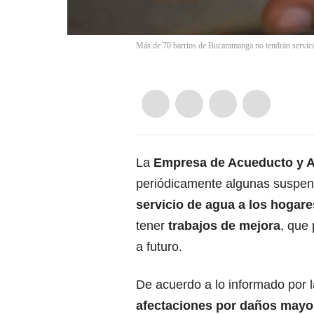
Más de 70 barrios de Bucaramanga no tendrán servic
La
Empresa de Acueducto y Al
periódicamente algunas suspen
servicio
de agua a los hogare
tener
trabajos de mejora
, que
a futuro.
De acuerdo a lo informado por 
afectaciones por daños mayor