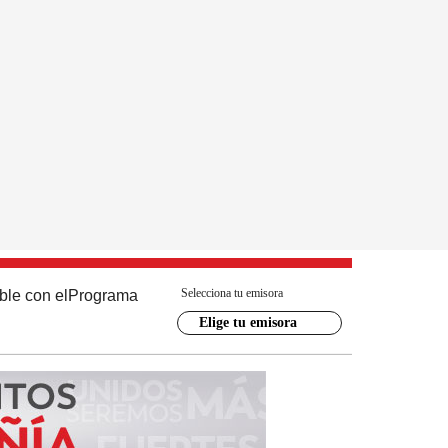
Selecciona tu emisora
ble con el
Programa
Elige tu emisora