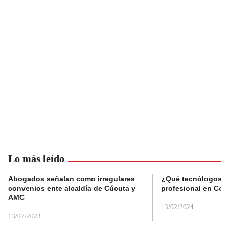
Lo más leído
Abogados señalan como irregulares
¿Qué tecnólogos re
convenios ente alcaldía de Cúcuta y
profesional en Col
AMC
13/02/2024
13/07/2023