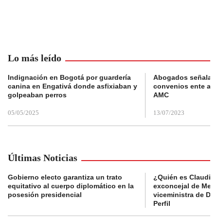
Lo más leído
Indignación en Bogotá por guardería
Abogados señalan 
canina en Engativá donde asfixiaban y
convenios ente alc
golpeaban perros
AMC
05/05/2025
13/07/2023
Últimas Noticias
Gobierno electo garantiza un trato
¿Quién es Claudia C
equitativo al cuerpo diplomático en la
exconcejal de Mede
posesión presidencial
viceministra de De
Perfil