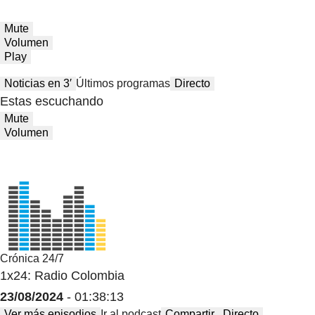
Mute
Volumen
Play
Noticias en 3′
Últimos programas
Directo
Estas escuchando
Mute
Volumen
Crónica 24/7
1x24: Radio Colombia
23/08/2024
- 01:38:13
Ver más episodios
Ir al podcast
Compartir
Directo