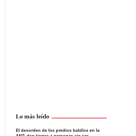
Lo más leído
El desorden de los predios baldíos en la
ANT: dan tierras a personas sin ser