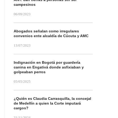
campesinos
06/09/2023
Abogados señalan como irregulares
convenios ente alcaldía de Cúcuta y AMC
13/07/2023
Indignación en Bogotá por guardería
canina en Engativá donde asfixiaban y
golpeaban perros
05/05/2025
¿Quién es Claudia Carrasquilla, la concejal
de Medellín a quien la Corte imputará
cargos?
21/11/2024