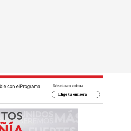
Selecciona tu emisora
ble con el
Programa
Elige tu emisora