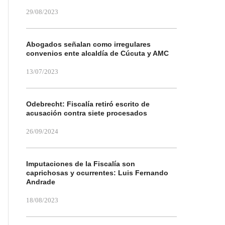
29/08/2023
Abogados señalan como irregulares
convenios ente alcaldía de Cúcuta y AMC
13/07/2023
Odebrecht: Fiscalía retiró escrito de
acusación contra siete procesados
26/09/2024
Imputaciones de la Fiscalía son
caprichosas y ocurrentes: Luis Fernando
Andrade
18/08/2023