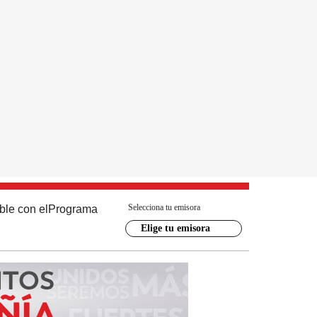
Selecciona tu emisora
ble con el
Programa
Elige tu emisora