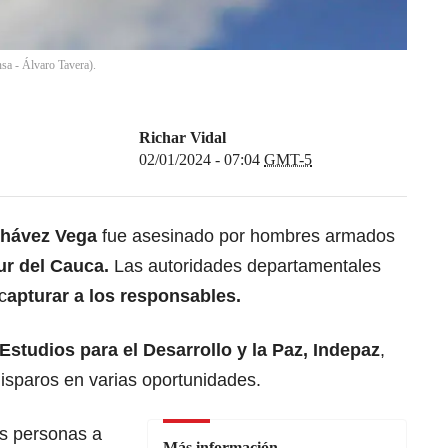
nsa - Álvaro Tavera).
Richar Vidal
02/01/2024 - 07:04
GMT-5
Chávez Vega
fue asesinado por hombres armados
sur del Cauca.
Las autoridades departamentales
c
apturar a los responsables.
 Estudios para el Desarrollo y la Paz, Indepaz
,
sparos en varias oportunidades.
as personas a
Más información