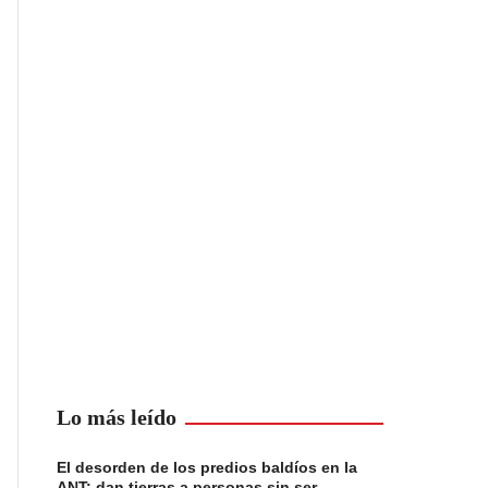
Lo más leído
El desorden de los predios baldíos en la
ANT: dan tierras a personas sin ser