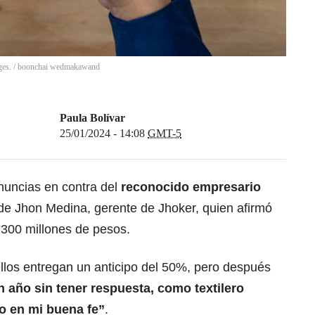
ges.
/
boonchai wedmakawand
Paula Bolívar
25/01/2024 - 14:08
GMT-5
uncias en contra del
reconocido empresario
de Jhon Medina, gerente de Jhoker, quien afirmó
300 millones de pesos.
ellos entregan un anticipo del 50%, pero después
n año sin tener respuesta, como textilero
o en mi buena fe”
.