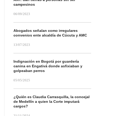
campesinos
06/09/2023
Abogados señalan como irregulares
convenios ente alcaldía de Cúcuta y AMC
13/07/2023
Indignación en Bogotá por guardería
canina en Engativá donde asfixiaban y
golpeaban perros
05/05/2025
¿Quién es Claudia Carrasquilla, la concejal
de Medellín a quien la Corte imputará
cargos?
21/11/2024