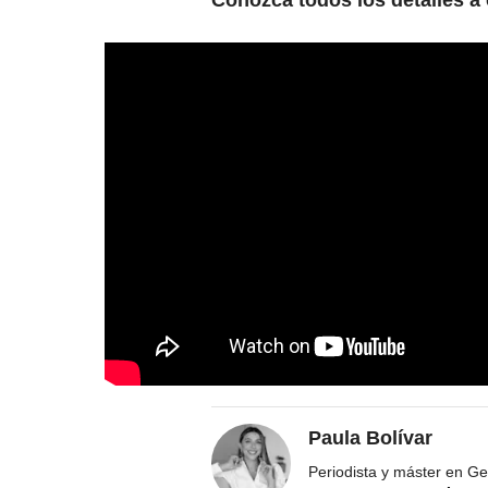
Conozca todos los detalles a
Paula Bolívar
Periodista y máster en Ge