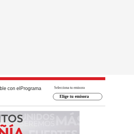
Selecciona tu emisora
ble con el
Programa
Elige tu emisora