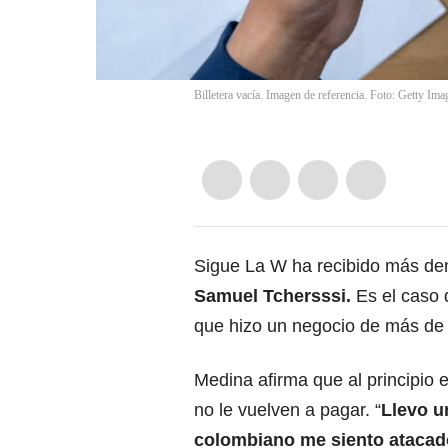
Billetera vacía. Imagen de referencia. Foto: Getty Ima
Sigue La W ha recibido más den
Samuel Tchersssi.
Es el caso 
que hizo un negocio de más de 
Medina afirma que al principio 
no le vuelven a pagar. “
Llevo u
colombiano me siento atacad