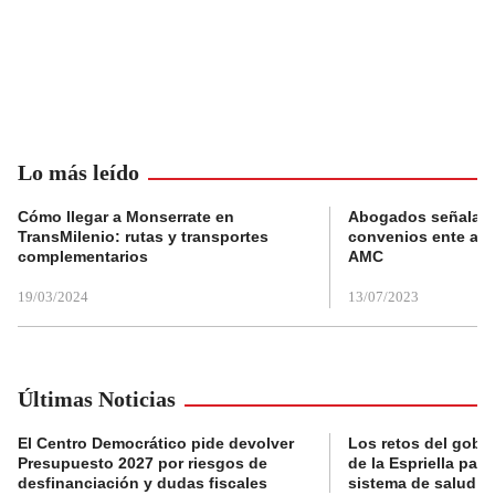
Lo más leído
Cómo llegar a Monserrate en
Abogados señalan 
TransMilenio: rutas y transportes
convenios ente alc
complementarios
AMC
19/03/2024
13/07/2023
Últimas Noticias
El Centro Democrático pide devolver
Los retos del gobi
Presupuesto 2027 por riesgos de
de la Espriella para
desfinanciación y dudas fiscales
sistema de salud