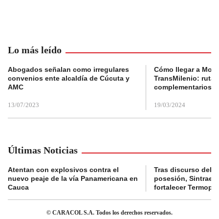
Lo más leído
Abogados señalan como irregulares
Cómo llegar a Mons
convenios ente alcaldía de Cúcuta y
TransMilenio: rutas
AMC
complementarios
13/07/2023
19/03/2024
Últimas Noticias
Atentan con explosivos contra el
Tras discurso del p
nuevo peaje de la vía Panamericana en
posesión, Sintraele
Cauca
fortalecer Termopa
© CARACOL S.A. Todos los derechos reservados.